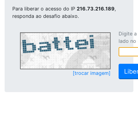
Para liberar o acesso
do IP
216.73.216.189
,
responda ao desafio abaixo.
Digite 
lado no
[trocar imagem]